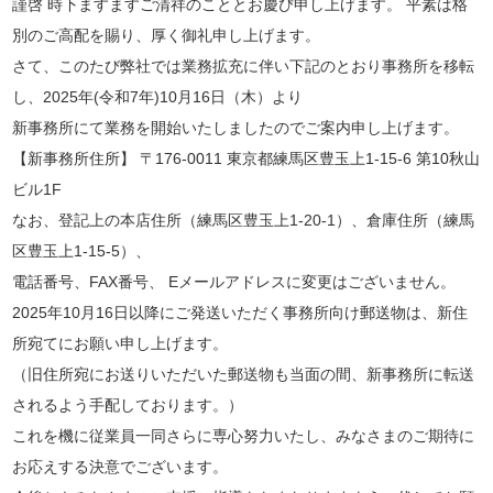
謹啓 時下ますますご清祥のこととお慶び申し上げます。 平素は格
別のご高配を賜り、厚く御礼申し上げます。
さて、このたび弊社では業務拡充に伴い下記のとおり事務所を移転
し、2025年(令和7年)10月16日（木）より
新事務所にて業務を開始いたしましたのでご案内申し上げます。
【新事務所住所】 〒176-0011 東京都練馬区豊玉上1-15-6 第10秋山
ビル1F
なお、登記上の本店住所（練馬区豊玉上1-20-1）、倉庫住所（練馬
区豊玉上1-15-5）、
電話番号、FAX番号、 Eメールアドレスに変更はございません。
2025年10月16日以降にご発送いただく事務所向け郵送物は、新住
所宛てにお願い申し上げます。
（旧住所宛にお送りいただいた郵送物も当面の間、新事務所に転送
されるよう手配しております。）
これを機に従業員一同さらに専心努力いたし、みなさまのご期待に
お応えする決意でございます。